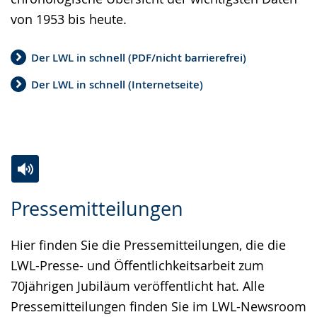
von 1953 bis heute.
Der LWL in schnell (PDF/nicht barrierefrei)
Der LWL in schnell (Internetseite)
Zur
Aktiviere
Ein
Pressemitteilungen
Leichten
Audio-
Video
Sprache
Unterstützung.
in
Hier finden Sie die Pressemitteilungen, die die
wechseln.
Deutscher
LWL-Presse- und Öffentlichkeitsarbeit zum
Gebärdensprache
70jährigen Jubiläum veröffentlicht hat. Alle
wird
Pressemitteilungen finden Sie im LWL-Newsroom
angezeigt.