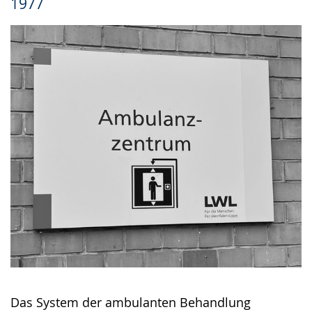
1977
Gebärdensprache
wird
angezeigt.
Das System der ambulanten Behandlung