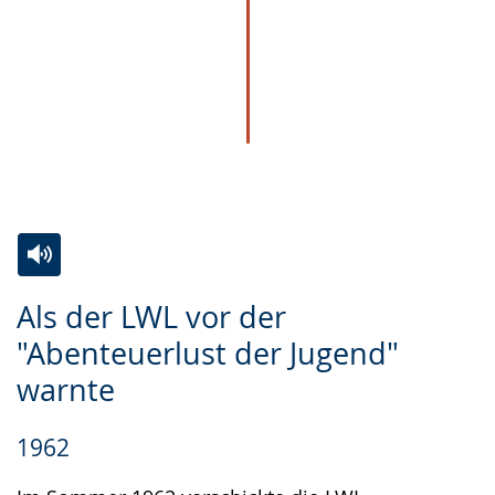
Zur
Aktiviere
Ein
Als der LWL vor der
Leichten
Audio-
Video
"Abenteuerlust der Jugend"
Sprache
Unterstützung.
in
warnte
wechseln.
Deutscher
Gebärdensprache
1962
wird
angezeigt.