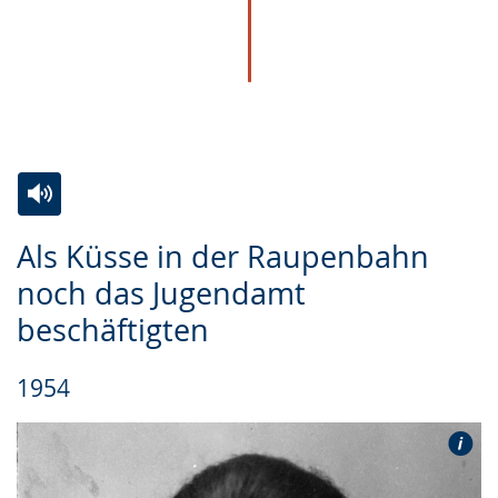
Zur
Aktiviere
Ein
Als Küsse in der Raupenbahn
Leichten
Audio-
Video
noch das Jugendamt
Sprache
Unterstützung.
in
beschäftigten
wechseln.
Deutscher
Gebärdensprache
1954
wird
angezeigt.