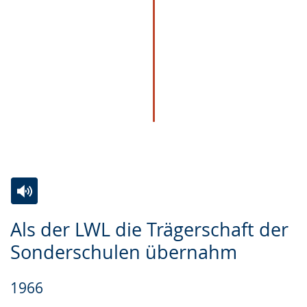
Zur
Aktiviere
Ein
Als der LWL die Trägerschaft der
Leichten
Audio-
Video
Sonderschulen übernahm
Sprache
Unterstützung.
in
wechseln.
Deutscher
1966
Gebärdensprache