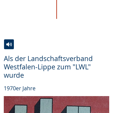
Zur
Aktiviere
Ein
Als der Landschaftsverband
Leichten
Audio-
Video
Westfalen-Lippe zum "LWL"
Sprache
Unterstützung.
in
wurde
wechseln.
Deutscher
Gebärdensprache
1970er Jahre
wird
angezeigt.