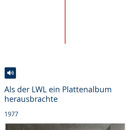
Zur
Aktiviere
Ein
Als der LWL ein Plattenalbum
Leichten
Audio-
Video
herausbrachte
Sprache
Unterstützung.
in
wechseln.
Deutscher
1977
Gebärdensprache
wird