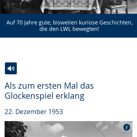
Auf 70 Jahre gute, bisweilen kuriose Geschichten,
die den LWL bewegten!
Zur
Aktiviere
Ein
Als zum ersten Mal das
Leichten
Audio-
Video
Glockenspiel erklang
Sprache
Unterstützung.
in
wechseln.
Deutscher
22. Dezember 1953
Gebärdensprache
wird
angezeigt.