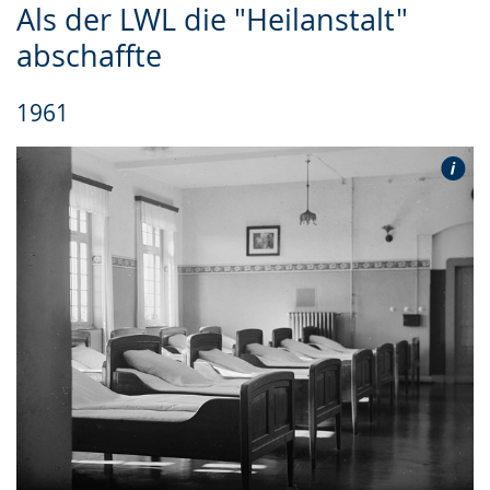
Als der LWL die "Heilanstalt"
Leichten
Audio-
Video
abschaffte
Sprache
Unterstützung.
in
wechseln.
Deutscher
1961
Gebärdensprache
wird
angezeigt.