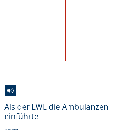
Zur
Aktiviere
Ein
Als der LWL die Ambulanzen
Leichten
Audio-
Video
einführte
Sprache
Unterstützung.
in
wechseln.
Deutscher