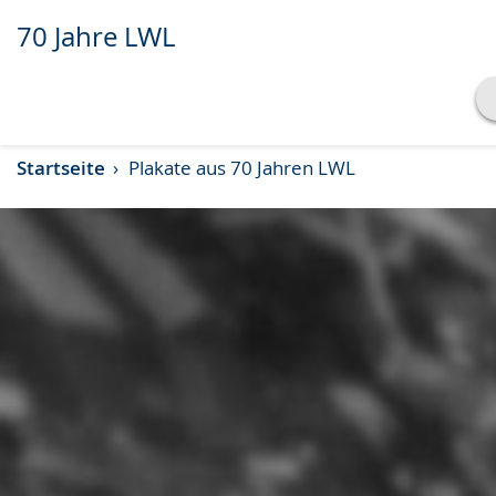
70 Jahre LWL
Transkript anzeigen
Startseite
Plakate aus 70 Jahren LWL
Abspielen
Pausieren